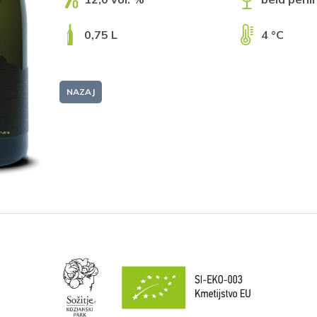
0,75 L
4 °C
NAZAJ