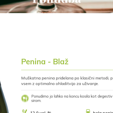
Penina - Blaž
Muškatna penina pridelana po klasični metodi, p
vsem z optimalno ohladitvijo za uživanje.
Ponudimo jo lahko na koncu kosila kot degestiv 
sirom.
12,0 vol. %
bela peni