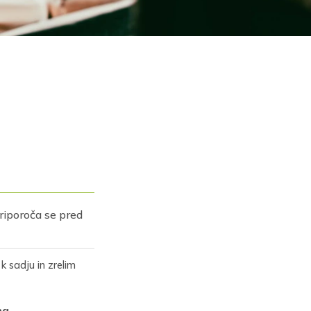
riporoča se pred
k sadju in zrelim
na